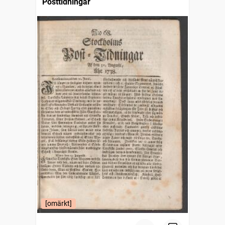
Posttidningar
[omärkt]