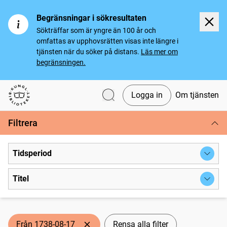
Begränsningar i sökresultaten
Sökträffar som är yngre än 100 år och
omfattas av upphovsrätten visas inte längre i
tjänsten när du söker på distans.
Läs mer om
begränsningen.
Logga in
Om tjänsten
Svenska tidningar
Filtrera
Tidsperiod
Titel
Från 1738-08-17
Rensa alla filter