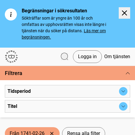
Begränsningar i sökresultaten
Sökträffar som är yngre än 100 år och
omfattas av upphovsrätten visas inte längre i
tjänsten när du söker på distans.
Läs mer om
begränsningen.
Logga in
Om tjänsten
Svenska tidningar
Filtrera
Tidsperiod
Titel
Från 1741-02-26
Rensa alla filter