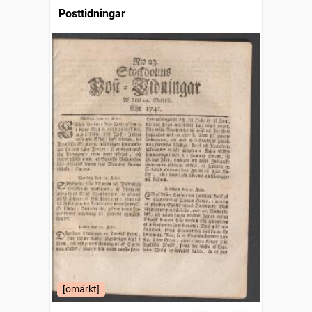
Posttidningar
[omärkt]