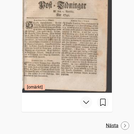
[omärkt]
Nästa