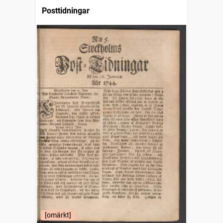
Posttidningar
[omärkt]