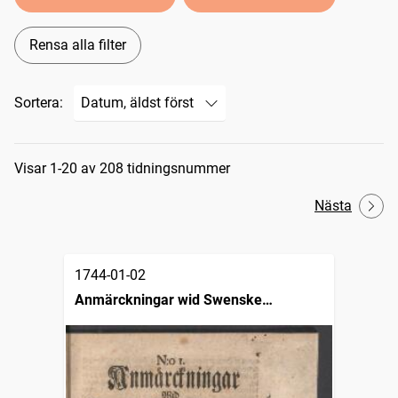
Rensa alla filter
Sortera:
Sökresultat
Visar 1-20 av 208 tidningsnummer
Nästa
1744-01-02
Anmärckningar wid Swenske
posttidningarne