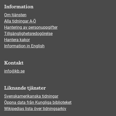
Information
Om tjänsten
Alla tidningar A-Ö
Hantering av personuppgifter
Tillgänglighetsredogörelse
Hantera kakor
Information in English
Kontakt
info@kb.se
Liknande tjänster
Svenskamerikanska tidningar
Öppna data från Kungliga biblioteket
Wikipedias lista över tidningsarkiv