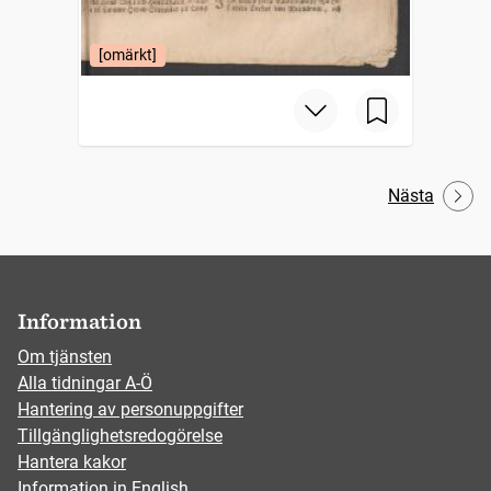
[omärkt]
Nästa
Information
Om tjänsten
Alla tidningar A-Ö
Hantering av personuppgifter
Tillgänglighetsredogörelse
Hantera kakor
Information in English