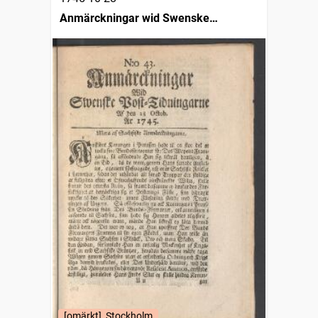
Anmärckningar wid Swenske
posttidningarne
[omärkt], Stockholm