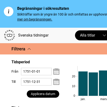
Begränsningar i sökresultaten
Sökträffar som är yngre än 100 år och omfattas av upphovsrät
mer om begränsningen.
Svenska tidningar
Alla titlar
Filtrera
Tidsperiod
Från
20
Till
10
Applicera datum
0
jan.
mars