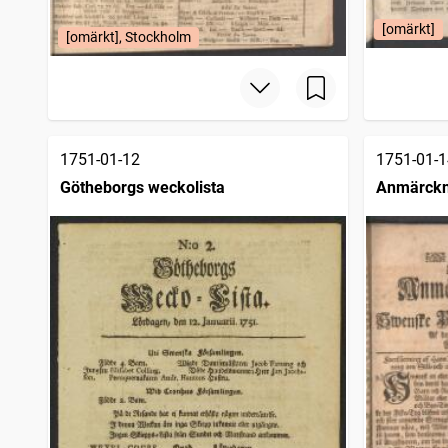
[omärkt]
[omärkt], Stockholm
1751-01-12
1751-01-1
Götheborgs weckolista
Anmärckn
posttidni