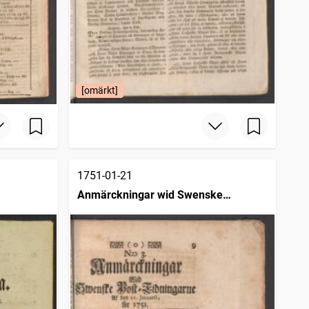
[omärkt]
1751-01-21
Anmärckningar wid Swenske
posttidningarne