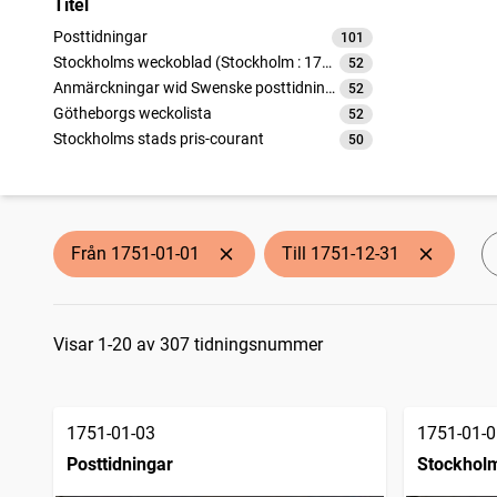
Titel
Posttidningar
101
träffar
Stockholms weckoblad (Stockholm : 1745)
52
träffar
Anmärckningar wid Swenske posttidningarne
52
träffar
Götheborgs weckolista
52
träffar
Stockholms stads pris-courant
50
träffar
Från 1751-01-01
Till 1751-12-31
Sökresultat
Visar 1-20 av 307 tidningsnummer
1751-01-03
1751-01-0
Posttidningar
Stockholm
1745)