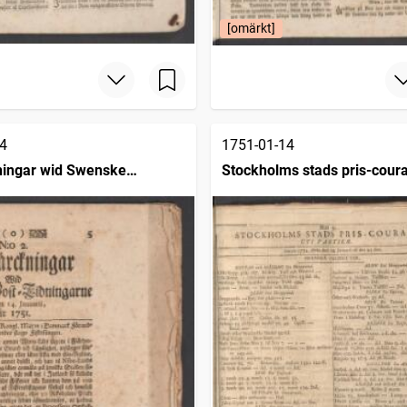
[omärkt]
4
1751-01-14
ingar wid Swenske
Stockholms stads pris-cour
ngarne