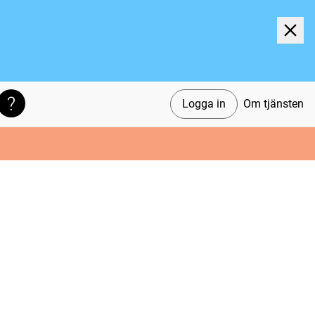
Logga in
Om tjänsten
Söktips