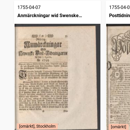
1755-04-07
1755-04-0
Anmärckningar wid Swenske
Posttidni
posttidningarne
[omärkt], Stockholm
[omärkt]