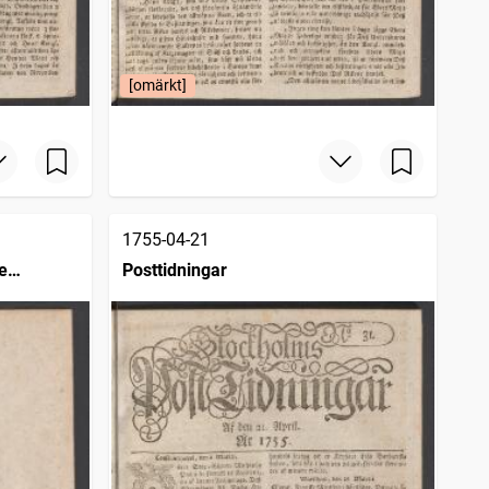
[omärkt]
1755-04-21
e
Posttidningar