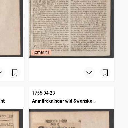
[omärkt]
1755-04-28
ant
Anmärckningar wid Swenske
posttidningarne