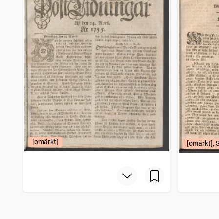
[omärkt]
[omärkt], 