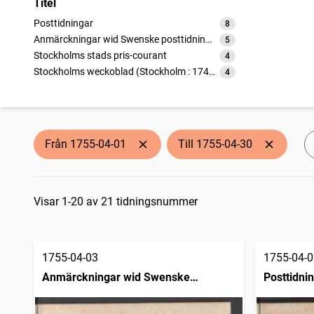
Titel
Posttidningar
8
träffar
Anmärckningar wid Swenske posttidningarne
5
träffar
Stockholms stads pris-courant
4
träffar
Stockholms weckoblad (Stockholm : 1745)
4
träffar
Från 1755-04-01
Till 1755-04-30
Sökresultat
Visar 1-20 av 21 tidningsnummer
1755-04-03
1755-04-0
Anmärckningar wid Swenske
Posttidni
posttidningarne