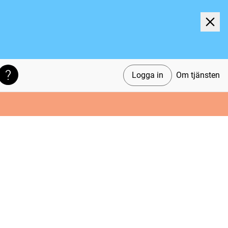
Logga in
Om tjänsten
Söktips