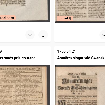
Stockholm
[omärkt]
9
1755-04-21
s stads pris-courant
Anmärckningar wid Swensk
posttidningarne