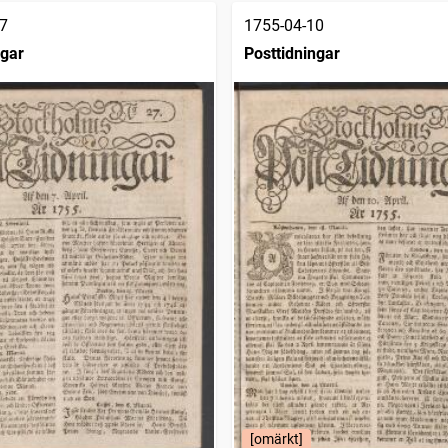
7
1755-04-10
ngar
Posttidningar
[omärkt]