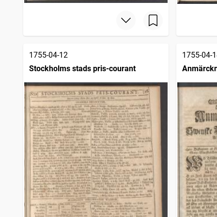
1755-04-12
1755-04-1
Stockholms stads pris-courant
Anmärckn
posttidni