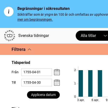
Begränsningar i sökresultaten
Sökträffar som är yngre än 100 år och omfattas av upphovsrät
mer om begränsningen.
Svenska tidningar
Alla titlar
Filtrera
Tidsperiod
2
Från
Till
1
Applicera datum
0
3 apr.
6 apr.
9