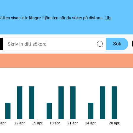
ten visas inte längre i tjänsten när du söker på distans.
Läs
Sök
 apr.
12 apr.
15 apr.
18 apr.
21 apr.
24 apr.
28 apr.