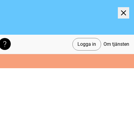
Logga in
Om tjänsten
Söktips