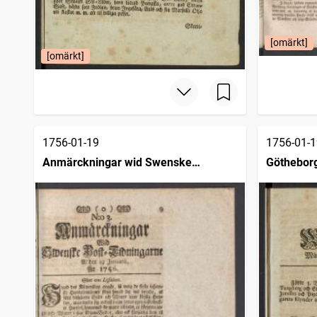
[omärkt]
[omärkt]
1756-01-19
1756-01-1
Anmärckningar wid Swenske
Götheborg
posttidningarne