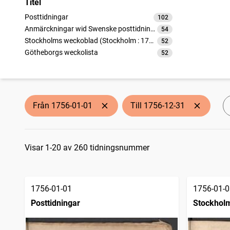
Titel
Posttidningar
102
träffar
Anmärckningar wid Swenske posttidningarne
54
träffar
Stockholms weckoblad (Stockholm : 1745)
52
träffar
Götheborgs weckolista
52
träffar
Från 1756-01-01
Till 1756-12-31
Sökresultat
Visar 1-20 av 260 tidningsnummer
1756-01-01
1756-01-0
Posttidningar
Stockholm
1745)