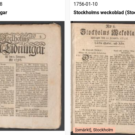
8
1756-01-10
ngar
Stockholms weckoblad (Sto
1745)
[omärkt], Stockholm