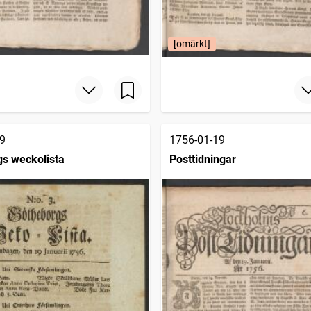
[omärkt]
9
1756-01-19
s weckolista
Posttidningar