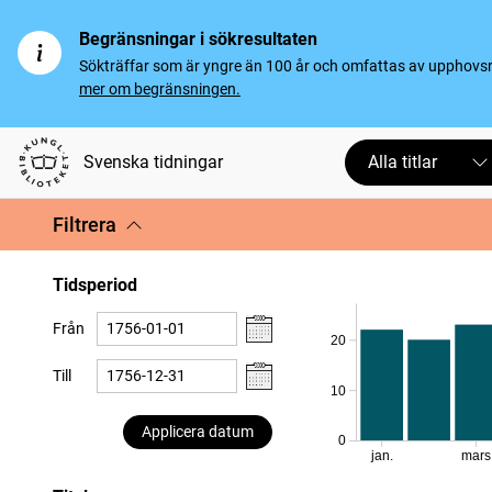
Begränsningar i sökresultaten
Sökträffar som är yngre än 100 år och omfattas av upphovsrät
mer om begränsningen.
Svenska tidningar
Alla titlar
Filtrera
Tidsperiod
Från
20
Till
10
Applicera datum
0
jan.
mars