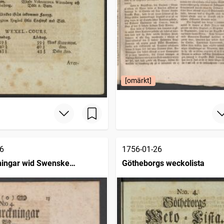
[omärkt]
6
1756-01-26
ingar wid Swenske
Götheborgs weckolista
ngarne