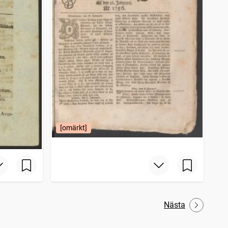
[omärkt]
Nästa