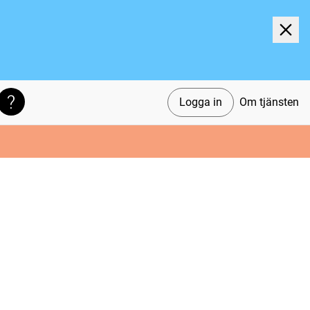
Logga in
Om tjänsten
Söktips