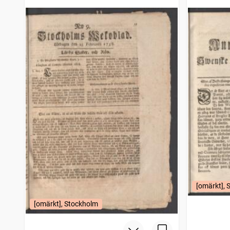
1745)
posttidni
[omärkt], 
[omärkt], Stockholm