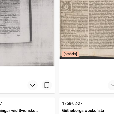
[omärkt]
7
1758-02-27
ingar wid Swenske
Götheborgs weckolista