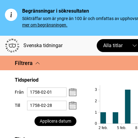
Begränsningar i sökresultaten
Sökträffar som är yngre än 100 år och omfattas av upphovsrät
mer om begränsningen.
Svenska tidningar
Alla titlar
Filtrera
Tidsperiod
3
Från
2
Till
1
Applicera datum
0
2 feb.
5 feb.
8