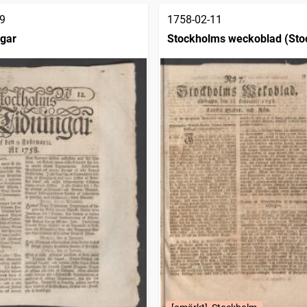
9
1758-02-11
ngar
Stockholms weckoblad (Sto
1745)