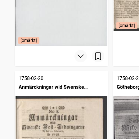
[omärkt]
[omärkt]
1758-02-20
1758-02-2
Anmärckningar wid Swenske
Götheborg
posttidningarne