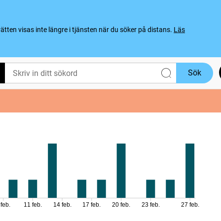
ten visas inte längre i tjänsten när du söker på distans.
Läs
Sök
 feb.
11 feb.
14 feb.
17 feb.
20 feb.
23 feb.
27 feb.