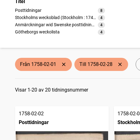
Titel
Posttidningar
8
träffar
Stockholms weckoblad (Stockholm : 1745)
4
träffar
Anmärckningar wid Swenske posttidningarne
4
träffar
Götheborgs weckolista
4
träffar
Från 1758-02-01
Till 1758-02-28
Sökresultat
Visar 1-20 av 20 tidningsnummer
1758-02-02
1758-02-0
Posttidningar
Stockholm
1745)