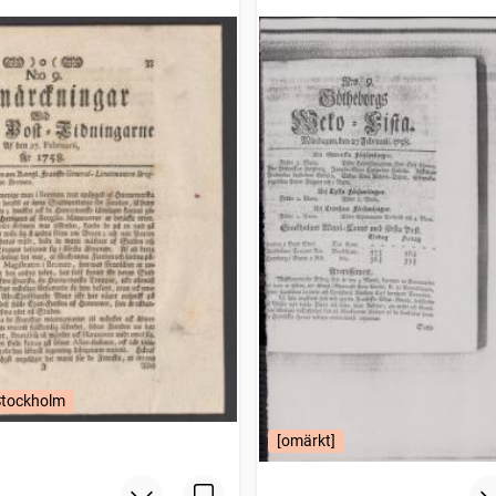
ngarne
Stockholm
[omärkt]