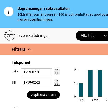
Begränsningar i sökresultaten
Sökträffar som är yngre än 100 år och omfattas av upphovsrät
mer om begränsningen.
Svenska tidningar
Alla titlar
Filtrera
Tidsperiod
2
Från
Till
1
Applicera datum
0
1 feb.
4 feb.
7