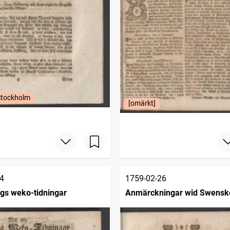
Stockholm
[omärkt]
4
1759-02-26
gs weko-tidningar
Anmärckningar wid Swensk
posttidningarne