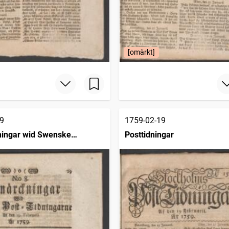
[omärkt]
9
1759-02-19
ingar wid Swenske
Posttidningar
ngarne