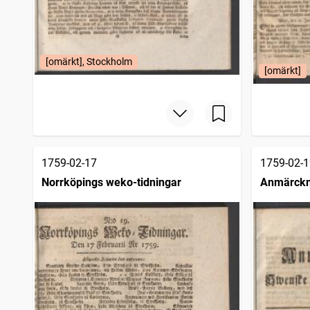
[omärkt], Stockholm
[omärkt]
1759-02-17
1759-02-1
Norrköpings weko-tidningar
Anmärckn
posttidni