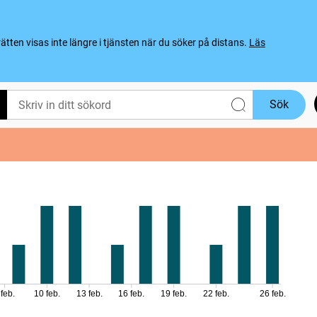
ten visas inte längre i tjänsten när du söker på distans.
Läs
Sök
 feb.
10 feb.
13 feb.
16 feb.
19 feb.
22 feb.
26 feb.