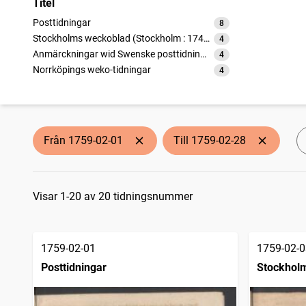
Titel
Posttidningar
8
träffar
Stockholms weckoblad (Stockholm : 1745)
4
träffar
Anmärckningar wid Swenske posttidningarne
4
träffar
Norrköpings weko-tidningar
4
träffar
Från 1759-02-01
Till 1759-02-28
Sökresultat
Visar 1-20 av 20 tidningsnummer
1759-02-01
1759-02-0
Posttidningar
Stockholm
1745)