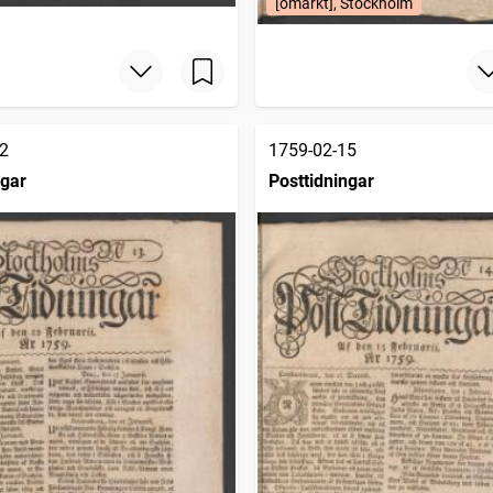
[omärkt], Stockholm
2
1759-02-15
ngar
Posttidningar