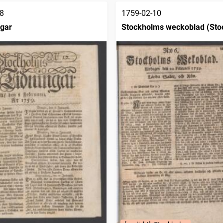
8
1759-02-10
ngar
Stockholms weckoblad (Sto
1745)