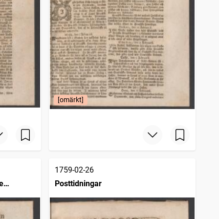
[omärkt]
1759-02-26
e
Posttidningar