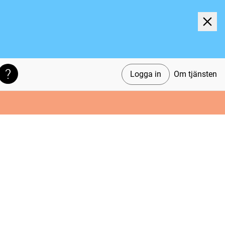
Logga in
Om tjänsten
Söktips