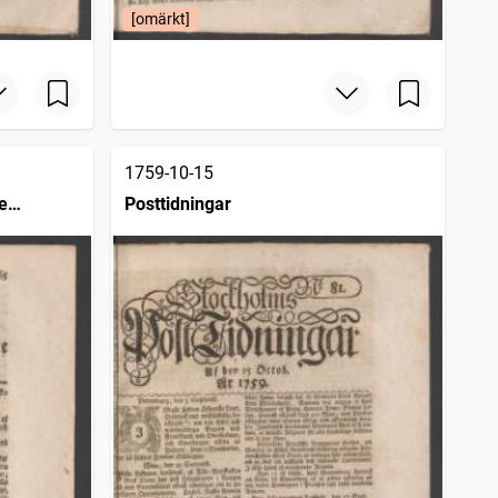
[omärkt]
1759-10-15
e
Posttidningar