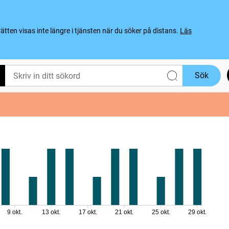
ten visas inte längre i tjänsten när du söker på distans.
Läs
Sök
9 okt.
13 okt.
17 okt.
21 okt.
25 okt.
29 okt.