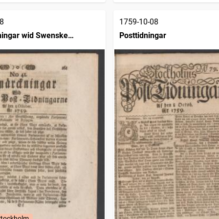
8
1759-10-08
ingar wid Swenske
Posttidningar
ngarne
Stockholm