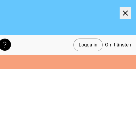
Logga in
Om tjänsten
Söktips