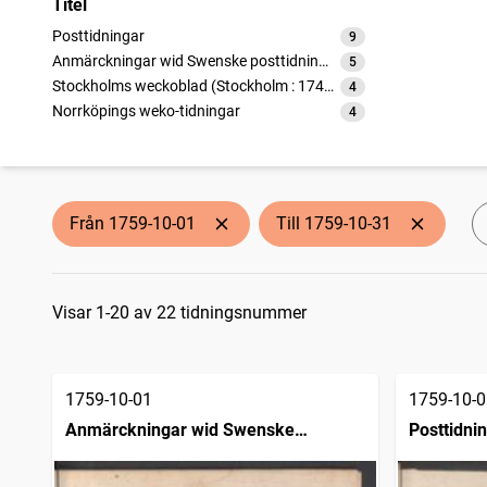
Titel
Posttidningar
9
träffar
Anmärckningar wid Swenske posttidningarne
5
träffar
Stockholms weckoblad (Stockholm : 1745)
4
träffar
Norrköpings weko-tidningar
4
träffar
Från 1759-10-01
Till 1759-10-31
Sökresultat
Visar 1-20 av 22 tidningsnummer
1759-10-01
1759-10-0
Anmärckningar wid Swenske
Posttidni
posttidningarne