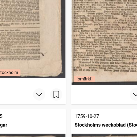
Stockholm
[omärkt]
5
1759-10-27
ngar
Stockholms weckoblad (Sto
1745)