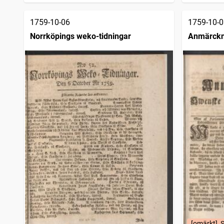
1759-10-06
1759-10-0
Norrköpings weko-tidningar
Anmärckn
posttidni
[omärkt], 