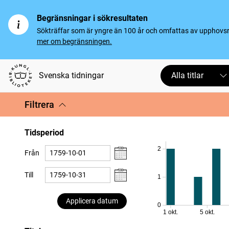
Begränsningar i sökresultaten
Sökträffar som är yngre än 100 år och omfattas av upphovsrät
mer om begränsningen.
Svenska tidningar
Alla titlar
Filtrera
Tidsperiod
2
Från
Till
1
Applicera datum
0
1 okt.
5 okt.