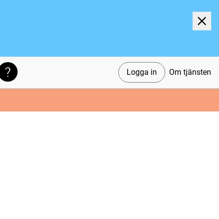
Logga in
Om tjänsten
Söktips