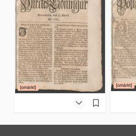
[omärkt]
[omärkt]