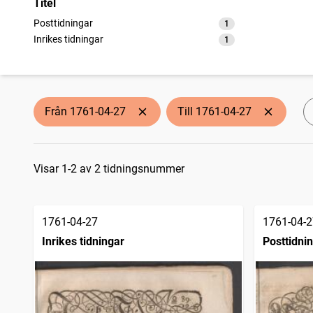
Titel
Posttidningar
1
träffar
Inrikes tidningar
1
träffar
Från 1761-04-27
Till 1761-04-27
Sökresultat
Visar 1-2 av 2 tidningsnummer
1761-04-27
1761-04-2
Inrikes tidningar
Posttidni