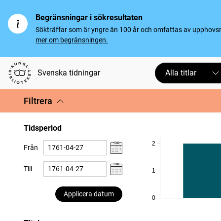
Begränsningar i sökresultaten
Sökträffar som är yngre än 100 år och omfattas av upphovsrät
mer om begränsningen.
Svenska tidningar
Alla titlar
Filtrera
Tidsperiod
2
Från
Till
1
Applicera datum
0