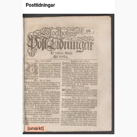
Posttidningar
[omärkt]