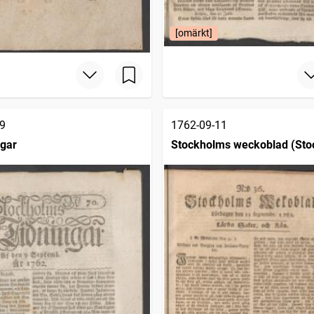
[omärkt]
9
1762-09-11
ngar
Stockholms weckoblad (Sto
1745)