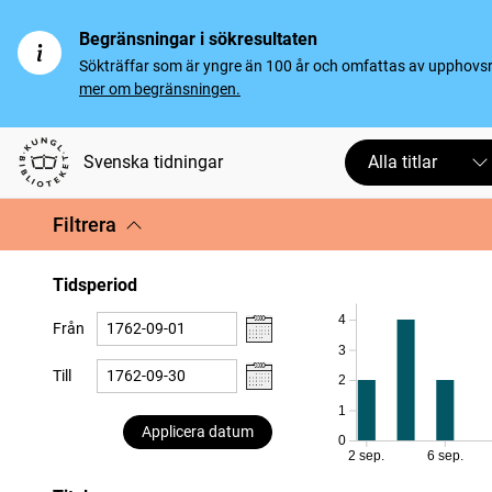
Begränsningar i sökresultaten
Sökträffar som är yngre än 100 år och omfattas av upphovsrät
mer om begränsningen.
Svenska tidningar
Alla titlar
Filtrera
Tidsperiod
4
Från
3
Till
2
1
Applicera datum
0
2 sep.
6 sep.