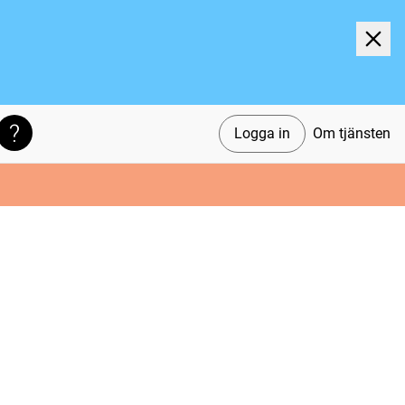
Logga in
Om tjänsten
Söktips