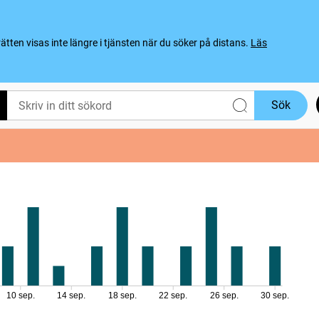
ten visas inte längre i tjänsten när du söker på distans.
Läs
Sök
10 sep.
14 sep.
18 sep.
22 sep.
26 sep.
30 sep.