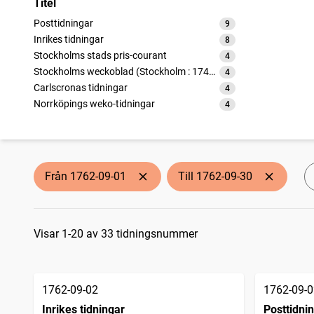
Titel
Posttidningar
9
träffar
Inrikes tidningar
8
träffar
Stockholms stads pris-courant
4
träffar
Stockholms weckoblad (Stockholm : 1745)
4
träffar
Carlscronas tidningar
4
träffar
Norrköpings weko-tidningar
4
träffar
Från 1762-09-01
Till 1762-09-30
Sökresultat
Visar 1-20 av 33 tidningsnummer
1762-09-02
1762-09-0
Inrikes tidningar
Posttidni