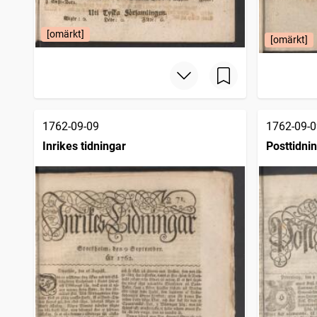
[omärkt]
[omärkt]
1762-09-09
1762-09-0
Inrikes tidningar
Posttidni