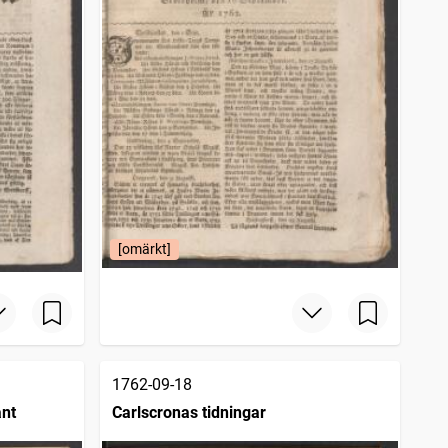
[omärkt]
1762-09-18
ant
Carlscronas tidningar