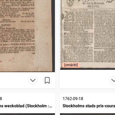
[omärkt]
8
1762-09-18
s weckoblad (Stockholm :
Stockholms stads pris-cour