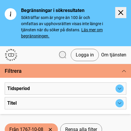
Begränsningar i sökresultaten
Sökträffar som är yngre än 100 år och
omfattas av upphovsrätten visas inte längre i
tjänsten när du söker på distans.
Läs mer om
begränsningen.
Logga in
Om tjänsten
Svenska tidningar
Filtrera
Tidsperiod
Titel
Från 1767-10-08
Rensa alla filter