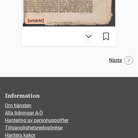
[omärkt]
Nästa
Information
Om tjänsten
Alla tidningar A-Ö
Hantering av personuppgifter
Tillgänglighetsredogörelse
Hantera kakor