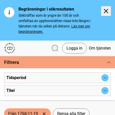
Begränsningar i sökresultaten
Sökträffar som är yngre än 100 år och
omfattas av upphovsrätten visas inte längre i
tjänsten när du söker på distans.
Läs mer om
begränsningen.
Logga in
Om tjänsten
Svenska tidningar
Filtrera
Tidsperiod
Titel
Från 1768-11-19
Rensa alla filter