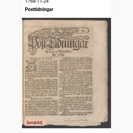
1768-11-24
Posttidningar
[omärkt]