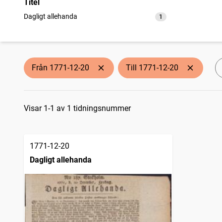
Titel
Dagligt allehanda
1
träffar
Från 1771-12-20
Till 1771-12-20
Sökresultat
Visar 1-1 av 1 tidningsnummer
1771-12-20
Dagligt allehanda