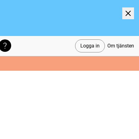
Logga in
Om tjänsten
Söktips