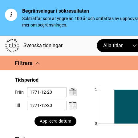
Begränsningar i sökresultaten
Sökträffar som är yngre än 100 år och omfattas av upphovsrät
mer om begränsningen.
Svenska tidningar
Alla titlar
Filtrera
Tidsperiod
1
Från
Till
Applicera datum
0