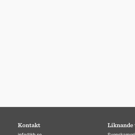
Kontakt
Liknande 
info@kb.se
Svenskameri