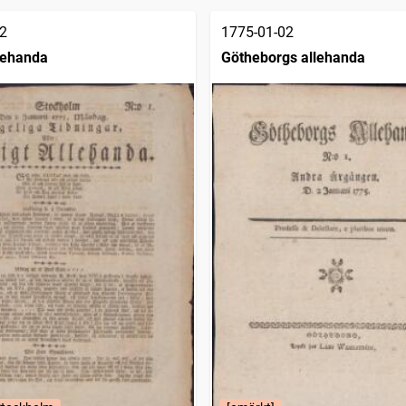
2
1775-01-02
llehanda
Götheborgs allehanda