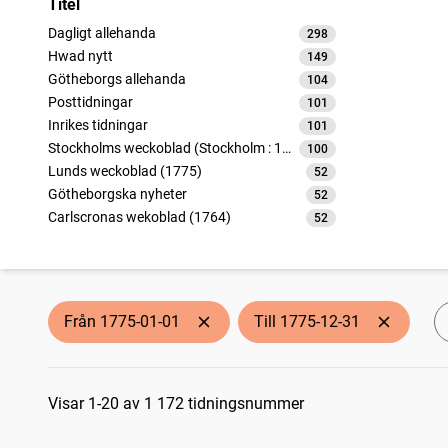
Titel
Dagligt allehanda
298
träffar
Hwad nytt
149
träffar
Götheborgs allehanda
104
träffar
Posttidningar
101
träffar
Inrikes tidningar
101
träffar
Stockholms weckoblad (Stockholm : 1745)
100
träffar
Lunds weckoblad (1775)
52
träffar
Götheborgska nyheter
52
träffar
Carlscronas wekoblad (1764)
52
träffar
Norrköpings weko-tidningar
52
träffar
Carlstads weckotidningar
50
träffar
Wenersborgs weckotidning
37
träffar
Tidningar utgifne af et sällskap i Åbo
24
träffar
Från 1775-01-01
Till 1775-12-31
Sökresultat
Visar 1-20 av 1 172 tidningsnummer