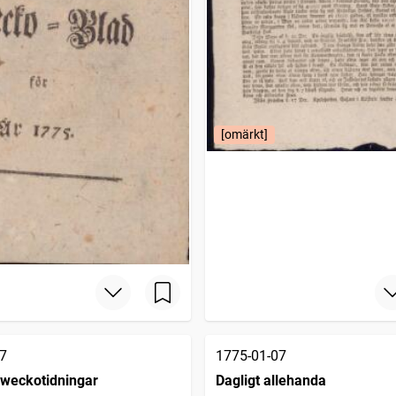
[omärkt]
7
1775-01-07
 weckotidningar
Dagligt allehanda