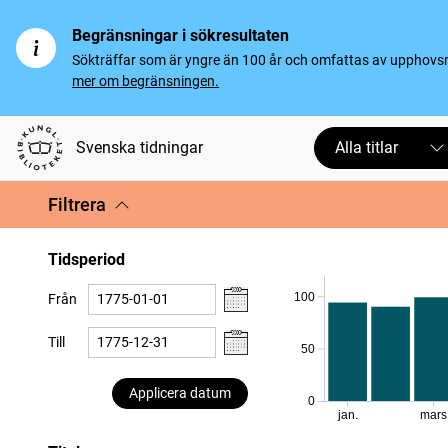
Begränsningar i sökresultaten
Sökträffar som är yngre än 100 år och omfattas av upphovsrät
mer om begränsningen.
Svenska tidningar
Alla titlar
Filtrera
Tidsperiod
100
Från
Till
50
Applicera datum
0
jan.
mars