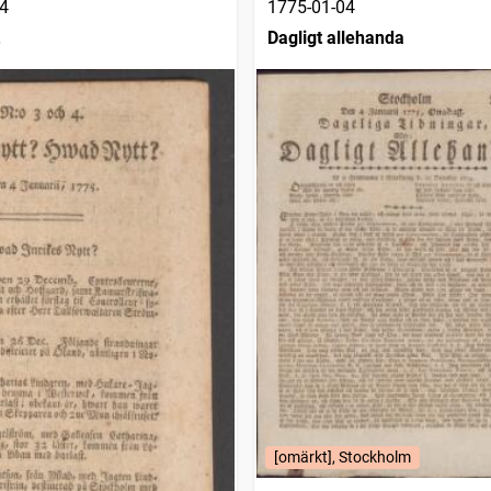
4
1775-01-04
Dagligt allehanda
[omärkt], Stockholm