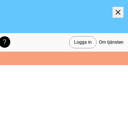
Logga in
Om tjänsten
Söktips