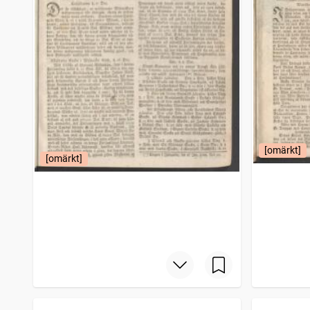
[omärkt]
[omärkt]