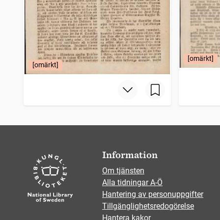
[omärkt]
[omärkt]
Information
Om tjänsten
Alla tidningar A-Ö
Hantering av personuppgifter
Tillgänglighetsredogörelse
Hantera kakor