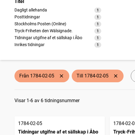
Titel
Dagligt allehanda
1
träffar
Posttidningar
1
träffar
Stockholms Posten (Online)
1
träffar
Tryck-Friheten den Wälsignade.
1
träffar
Tidningar utgifne af et sällskap i Åbo
1
träffar
Inrikes tidningar
1
träffar
Från 1784-02-05
Till 1784-02-05
Sökresultat
Visar 1-6 av 6 tidningsnummer
1784-02-05
1784-02-0
Tidningar utgifne af et sällskap i Åbo
Tryck-Fri