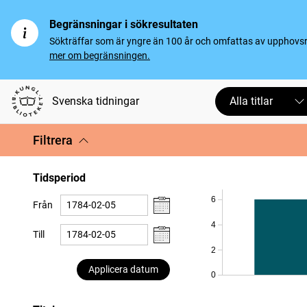
Begränsningar i sökresultaten
Sökträffar som är yngre än 100 år och omfattas av upphovsrät
mer om begränsningen.
Svenska tidningar
Alla titlar
Filtrera
Tidsperiod
6
Från
4
Till
2
Applicera datum
0