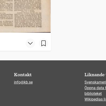
Kontakt
Liknande 
info@kb.se
Svenskameri
Öppna data 
biblioteket
Wikipedias li