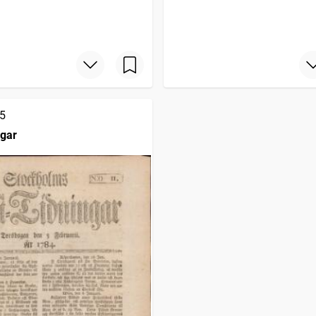
5
ngar