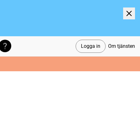
Logga in
Om tjänsten
Söktips