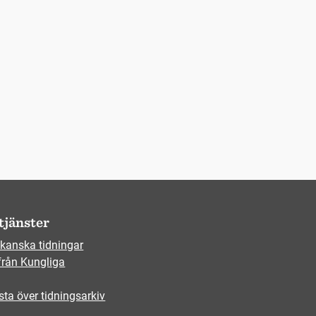
tjänster
kanska tidningar
från Kungliga
sta över tidningsarkiv