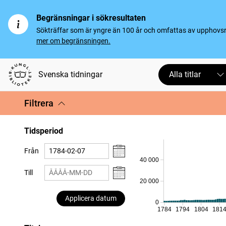
Begränsningar i sökresultaten
Sökträffar som är yngre än 100 år och omfattas av upphovsrät
mer om begränsningen.
Svenska tidningar
Alla titlar
Filtrera
Tidsperiod
Från
40 000
Till
20 000
Applicera datum
0
1784
1794
1804
181