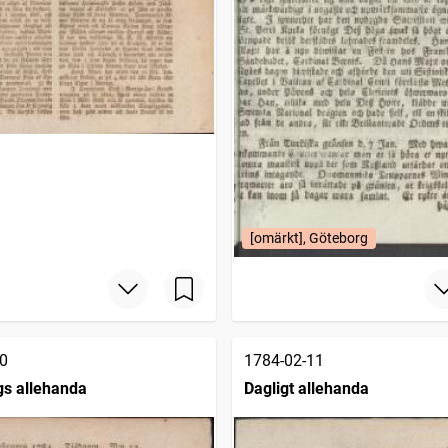
[omärkt], Göteborg
0
1784-02-11
s allehanda
Dagligt allehanda