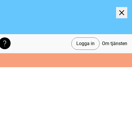
Logga in
Om tjänsten
Söktips