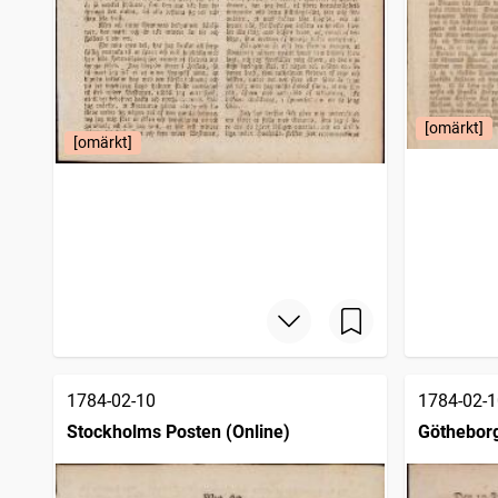
[omärkt]
[omärkt]
1784-02-10
1784-02-1
Stockholms Posten (Online)
Götheborg