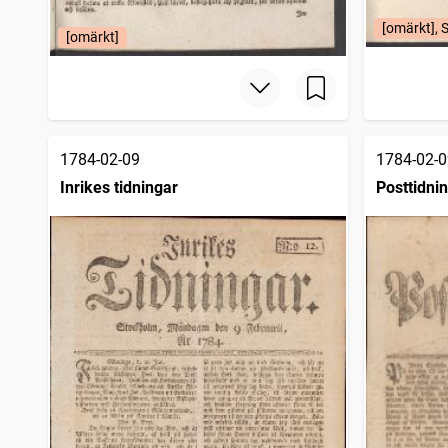
Bohusläningen
4 150
träffar
Norrbottensposten (1847)
4 114
[omärkt], 
träffar
[omärkt]
Gotlänningen
4 112
träffar
Nora stads och Bergslags tidning
4 043
träffar
1784-02-09
1784-02-0
Inrikes tidningar
Posttidni