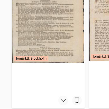
Blekinge läns tidning
6 320
träffar
Jönköpings tidning
6 300
träffar
Ystads allehanda
6 095
träffar
Linköpingsbladet
6 046
träffar
Jönköpingsposten
6 036
träffar
Engelholms tidning (1867)
6 018
träffar
Smålands allehanda
5 880
träffar
Fäderneslandet (Stockholm : 1852)
5 592
träffar
Skånska dagbladet
5 513
träffar
Östgöten (Linköping : 1874)
5 494
träffar
Trelleborgstidningen
5 386
[omärkt], 
träffar
[omärkt], Stockholm
Gotlands allehanda
5 382
träffar
Dalpilen (1854)
5 362
träffar
Svenska morgonbladet
5 270
träffar
Västerbottenskuriren
5 220
träffar
Cimbrishamnsbladet
5 199
träffar
Posttidningar
5 138
träffar
Motala tidning (1868)
5 121
träffar
Inrikes tidningar
5 053
träffar
Hvad nytt (Eksjö : 1843), Eksjö tidning
5 037
träffar