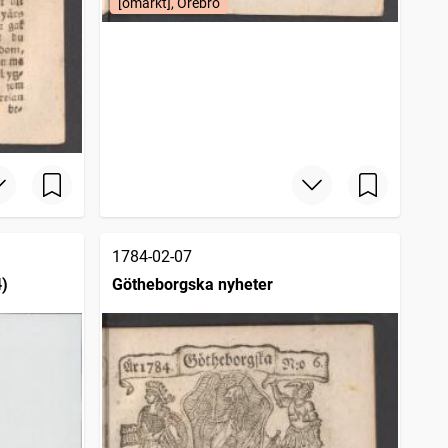
[omärkt], Örebro
1784-02-07
4)
Götheborgska nyheter