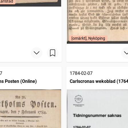
Karlstad
[omärkt], Nyköping
7
1784-02-07
s Posten (Online)
Carlscronas wekoblad (176