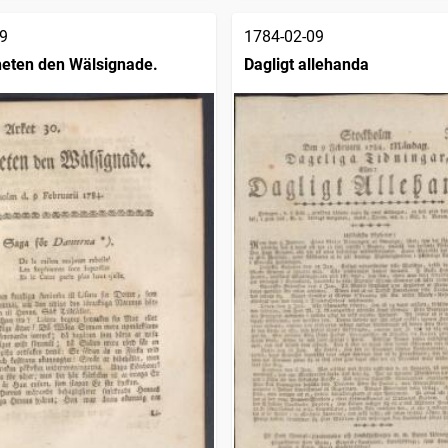
9
1784-02-09
heten den Wälsignade.
Dagligt allehanda