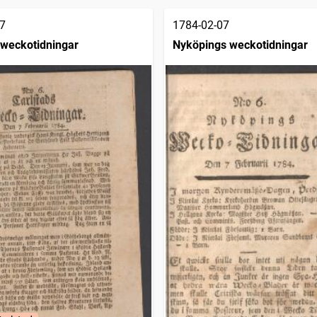
7
1784-02-07
 weckotidningar
Nyköpings weckotidningar