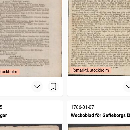
[omärkt], Stockholm
Stockholm
5
1786-01-07
ngar
Weckoblad för Gefleborgs l