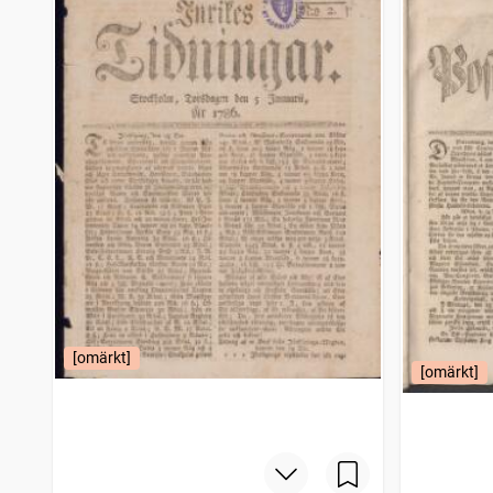
Bohusläningen
4 150
träffar
Norrbottensposten (1847)
4 114
träffar
Gotlänningen
4 112
träffar
Nora stads och Bergslags tidning
4 043
träffar
[omärkt]
[omärkt]