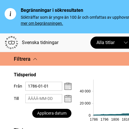
Begränsningar i sökresultaten
Sökträffar som är yngre än 100 år och omfattas av upphovsrät
mer om begränsningen.
Svenska tidningar
Alla titlar
Filtrera
Tidsperiod
Från
40 000
Till
20 000
Applicera datum
0
1786
1796
1806
181