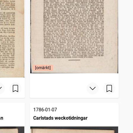
[omärkt]
1786-01-07
än
Carlstads weckotidningar