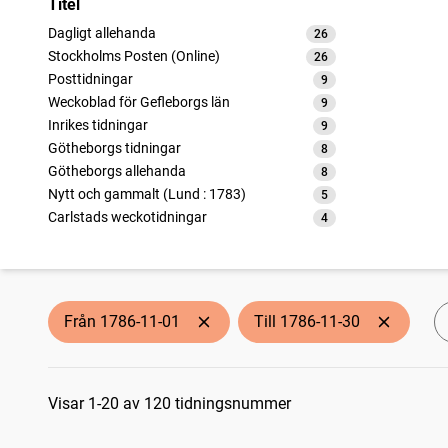
Titel
Dagligt allehanda
26
träffar
Stockholms Posten (Online)
26
träffar
Posttidningar
9
träffar
Weckoblad för Gefleborgs län
9
träffar
Inrikes tidningar
9
träffar
Götheborgs tidningar
8
träffar
Götheborgs allehanda
8
träffar
Nytt och gammalt (Lund : 1783)
5
träffar
Carlstads weckotidningar
4
träffar
Götheborgska nyheter
4
träffar
Fahlu weckoblad
4
träffar
Norrköpings weko-tidningar
4
träffar
Nyköpings weckoblad (Nyköping : 1786)
4
träffar
Från 1786-11-01
Till 1786-11-30
Sökresultat
Visar 1-20 av 120 tidningsnummer