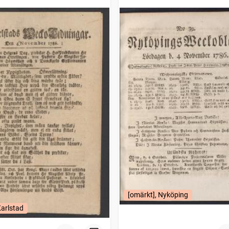
1786)
[omärkt], Nyköping
Karlstad