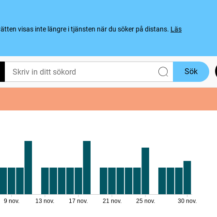
ten visas inte längre i tjänsten när du söker på distans.
Läs
Sök
9 nov.
13 nov.
17 nov.
21 nov.
25 nov.
30 nov.