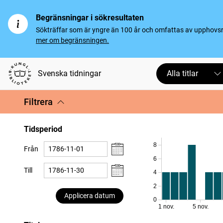
Begränsningar i sökresultaten
Sökträffar som är yngre än 100 år och omfattas av upphovsrät
mer om begränsningen.
Svenska tidningar
Alla titlar
Filtrera
Tidsperiod
8
Från
6
Till
4
2
Applicera datum
0
1 nov.
5 nov.