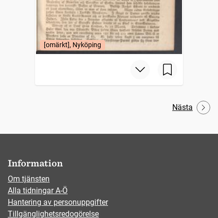
[omärkt], Nyköping
Nästa
Information
Om tjänsten
Alla tidningar A-Ö
Hantering av personuppgifter
Tillgänglighetsredogörelse