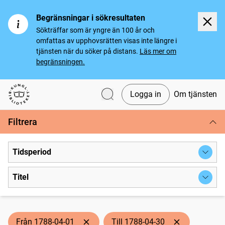
Begränsningar i sökresultaten
Sökträffar som är yngre än 100 år och
omfattas av upphovsrätten visas inte längre i
tjänsten när du söker på distans.
Läs mer om
begränsningen.
Logga in
Om tjänsten
Svenska tidningar
Filtrera
Tidsperiod
Titel
Från 1788-04-01
Till 1788-04-30