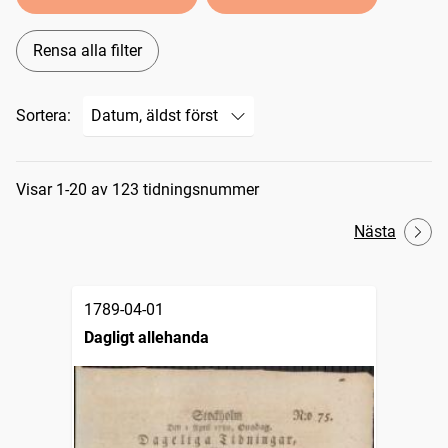
Rensa alla filter
Sortera:
Sökresultat
Visar 1-20 av 123 tidningsnummer
Nästa
1789-04-01
Dagligt allehanda