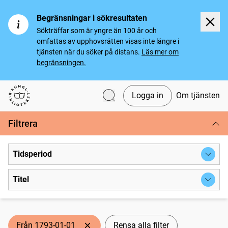
Begränsningar i sökresultaten
Sökträffar som är yngre än 100 år och
omfattas av upphovsrätten visas inte längre i
tjänsten när du söker på distans.
Läs mer om
begränsningen.
Logga in
Om tjänsten
Svenska tidningar
Filtrera
Tidsperiod
Titel
Från 1793-01-01
Rensa alla filter