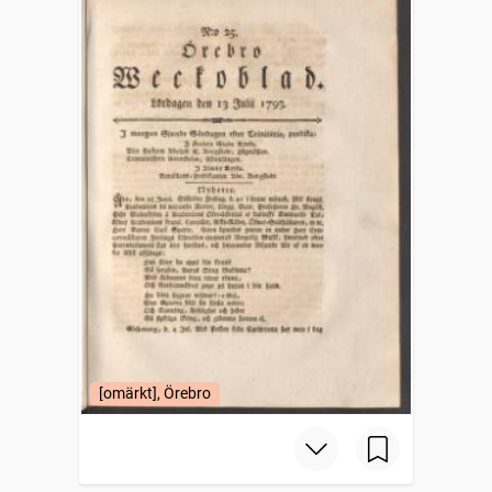
[omärkt], Örebro