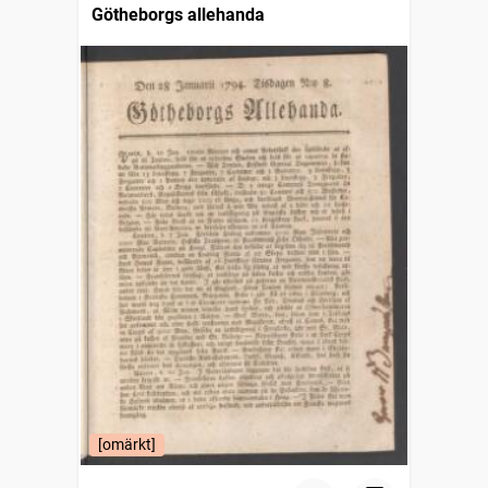
Götheborgs allehanda
[omärkt]