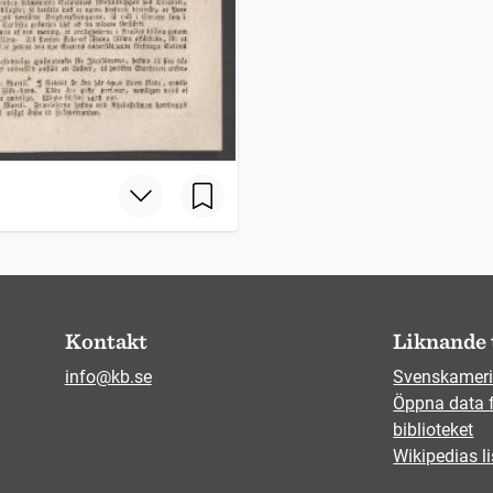
Kontakt
Liknande 
info@kb.se
Svenskameri
Öppna data 
biblioteket
Wikipedias li