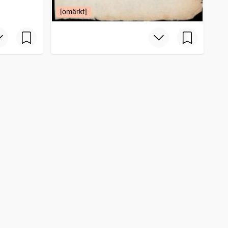
[omärkt]