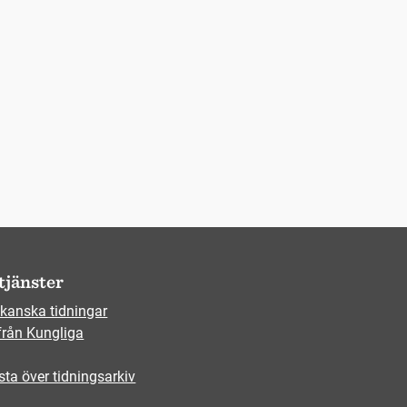
tjänster
kanska tidningar
från Kungliga
sta över tidningsarkiv