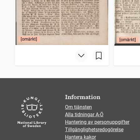
[omärkt]
[omärkt]
Information
Om tjänsten
Alla tidningar A-Ö
Hantering av personuppgifter
Tillgänglighetsredogörelse
Hantera kakor