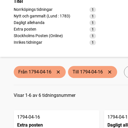
Titel
Norrköpings tidningar
1
träffar
Nytt och gammalt (Lund : 1783)
1
träffar
Dagligt allehanda
1
träffar
Extra posten
1
träffar
Stockholms Posten (Online)
1
träffar
Inrikes tidningar
1
träffar
Från 1794-04-16
Till 1794-04-16
Sökresultat
Visar 1-6 av 6 tidningsnummer
1794-04-16
1794-04-1
Extra posten
Dagligt a