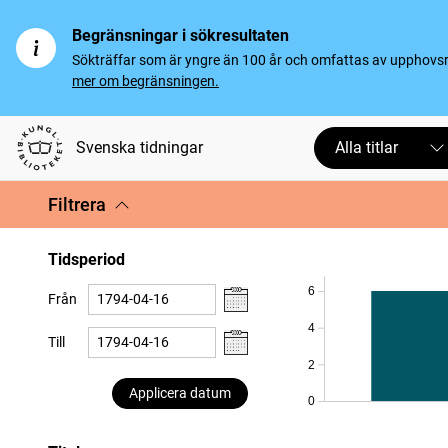
Begränsningar i sökresultaten
Sökträffar som är yngre än 100 år och omfattas av upphovsrät
mer om begränsningen.
Svenska tidningar
Alla titlar
Filtrera
Tidsperiod
6
Från
4
Till
2
Applicera datum
0