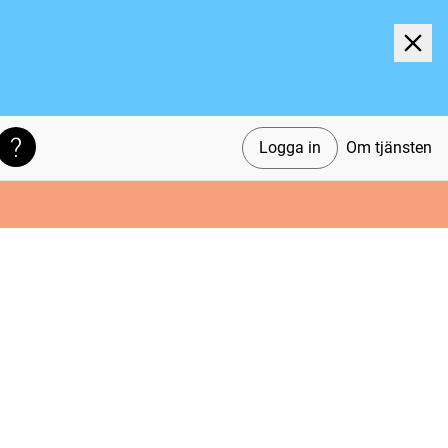
Logga in
Om tjänsten
Söktips