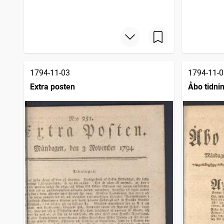
Gotlänningen
4 112
träffar
Nora stads och Bergslags tidning
4 043
träffar
Bohusläns tidning (1838)
3 985
träffar
Posttidningar
3 962
träffar
1794-11-03
1794-11-0
Extra posten
Åbo tidni