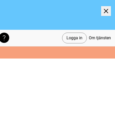
Logga in
Om tjänsten
Söktips