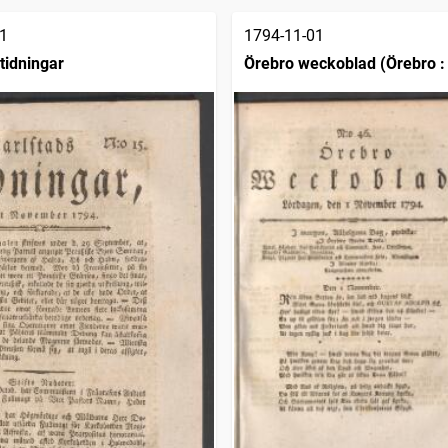
1
1794-11-01
tidningar
Örebro weckoblad (Örebro :