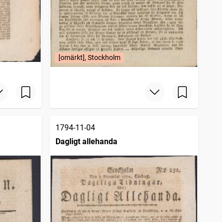
[omärkt], Stockholm
1794-11-04
Dagligt allehanda