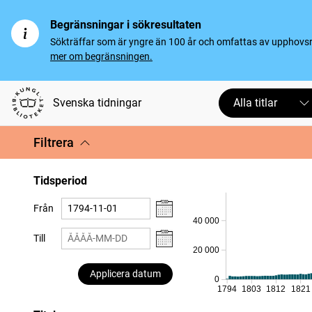
Begränsningar i sökresultaten
Sökträffar som är yngre än 100 år och omfattas av upphovsrät
mer om begränsningen.
Svenska tidningar
Alla titlar
Filtrera
Tidsperiod
Från
40 000
Till
20 000
Applicera datum
0
1794
1803
1812
1821