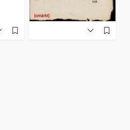
[omärkt]