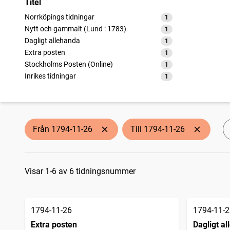
Titel
Norrköpings tidningar
1
träffar
Nytt och gammalt (Lund : 1783)
1
träffar
Dagligt allehanda
1
träffar
Extra posten
1
träffar
Stockholms Posten (Online)
1
träffar
Inrikes tidningar
1
träffar
Från 1794-11-26
Till 1794-11-26
Sökresultat
Visar 1-6 av 6 tidningsnummer
1794-11-26
1794-11-2
Extra posten
Dagligt a