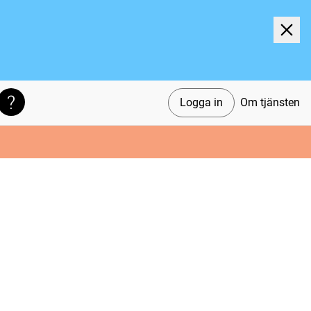
Logga in
Om tjänsten
Söktips