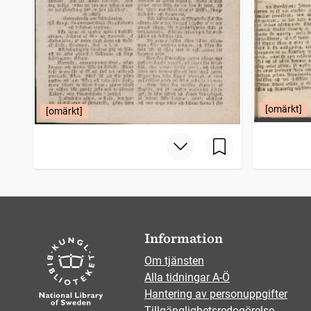
[omärkt]
[omärkt]
Information
Om tjänsten
Alla tidningar A-Ö
Hantering av personuppgifter
Tillgänglighetsredogörelse