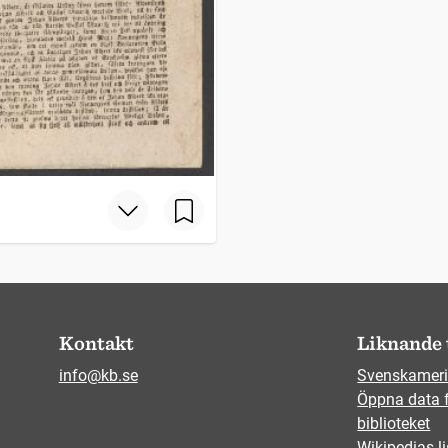
Kontakt
Liknande 
info@kb.se
Svenskameri
Öppna data 
biblioteket
Wikipedias li