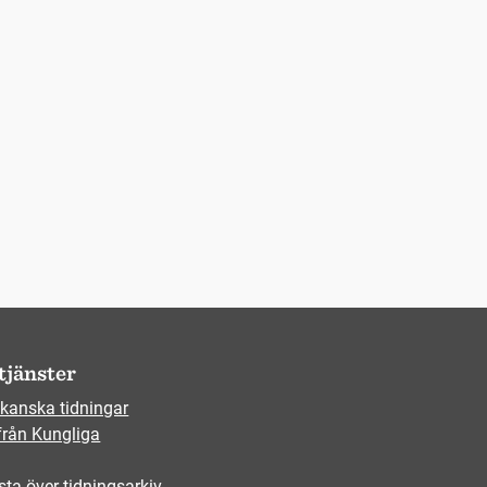
tjänster
kanska tidningar
från Kungliga
sta över tidningsarkiv