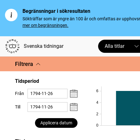
Begränsningar i sökresultaten
Sökträffar som är yngre än 100 år och omfattas av upphovsrät
mer om begränsningen.
Svenska tidningar
Alla titlar
Filtrera
Tidsperiod
6
Från
4
Till
2
Applicera datum
0