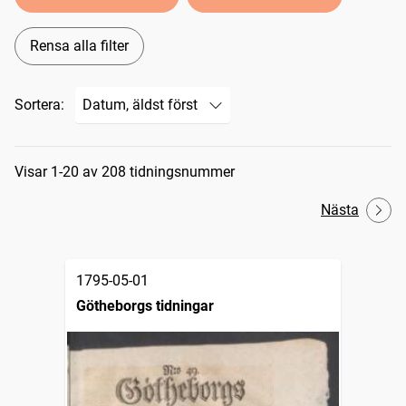
Rensa alla filter
Sortera:
Sökresultat
Visar 1-20 av 208 tidningsnummer
Nästa
1795-05-01
Götheborgs tidningar