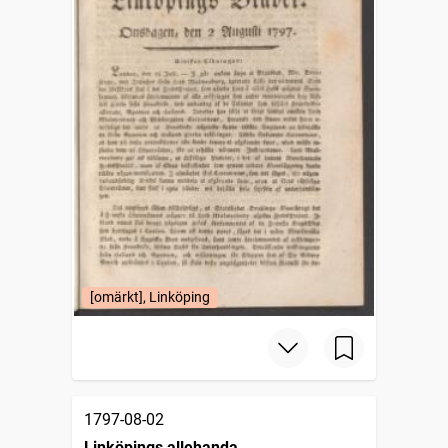
[omärkt], Linköping
1797-08-02
Linköpings allehanda