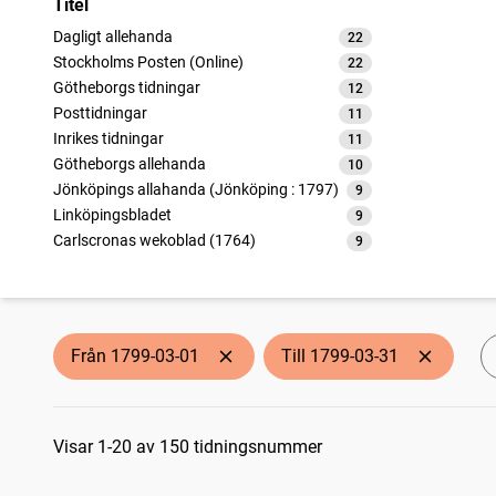
Titel
Dagligt allehanda
22
träffar
Stockholms Posten (Online)
22
träffar
Götheborgs tidningar
12
träffar
Posttidningar
11
träffar
Inrikes tidningar
11
träffar
Götheborgs allehanda
10
träffar
Jönköpings allahanda (Jönköping : 1797)
9
träffar
Linköpingsbladet
9
träffar
Carlscronas wekoblad (1764)
9
träffar
Götheborgska nyheter
5
träffar
Fahlu weckoblad
5
träffar
Weckoblad för Gefleborgs län
5
träffar
Örebro weckoblad (Örebro : 1793)
5
träffar
Från 1799-03-01
Till 1799-03-31
Nyköpings weckoblad (Nyköping : 1786)
5
träffar
Nytt och gammalt (Lund : 1783)
4
träffar
Sökresultat
Åbo tidningar
4
träffar
Upsala tidning
Visar 1-20 av 150 tidningsnummer
1
träffar
Journal för svensk litteratur
1
träffar