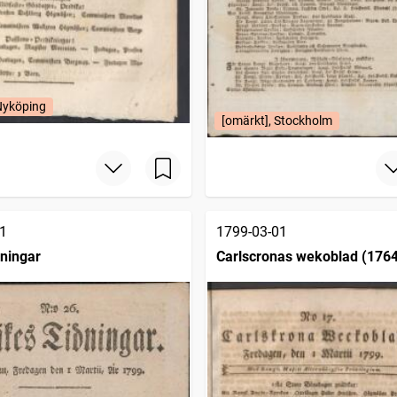
Nyköping
[omärkt], Stockholm
1
1799-03-01
dningar
Carlscronas wekoblad (176