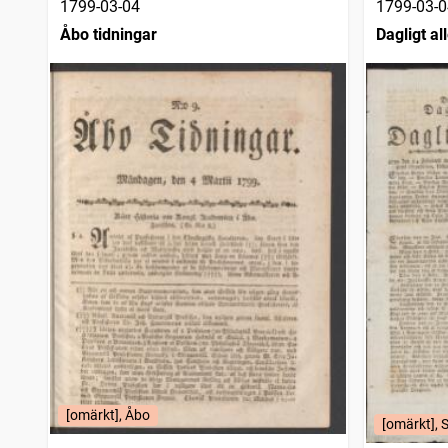
1799-03-04
1799-03-0
Åbo tidningar
Dagligt a
[omärkt], Åbo
[omärkt], 