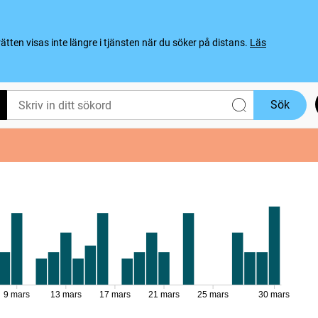
ten visas inte längre i tjänsten när du söker på distans.
Läs
Sök
9 mars
13 mars
17 mars
21 mars
25 mars
30 mars