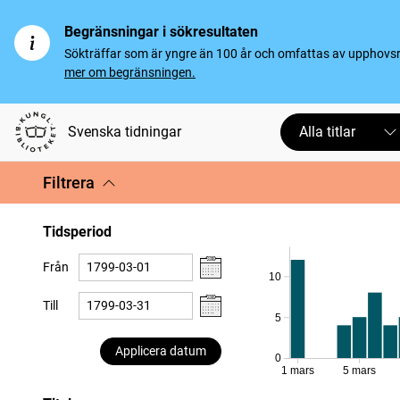
Begränsningar i sökresultaten
Sökträffar som är yngre än 100 år och omfattas av upphovsrät
mer om begränsningen.
Svenska tidningar
Alla titlar
Filtrera
Tidsperiod
Från
10
Till
5
Applicera datum
0
1 mars
5 mars