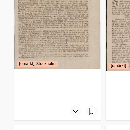
[omärkt], Stockholm
[omärkt]