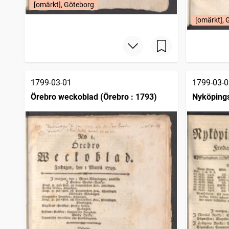
[omärkt], Göteborg
[omärkt], 
1799-03-01
1799-03-0
Örebro weckoblad (Örebro : 1793)
Nyköpings
1786)