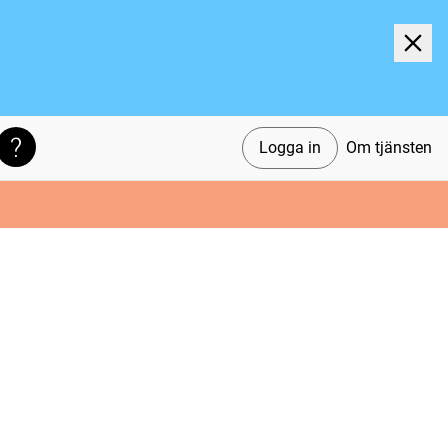
Logga in
Om tjänsten
Söktips