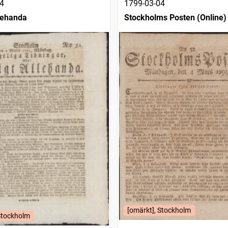
4
1799-03-04
llehanda
Stockholms Posten (Online)
[omärkt], Stockholm
Stockholm