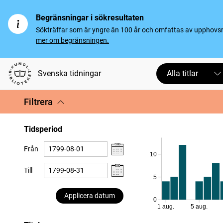
Begränsningar i sökresultaten
Sökträffar som är yngre än 100 år och omfattas av upphovsrät
mer om begränsningen.
Svenska tidningar
Alla titlar
Filtrera
Tidsperiod
Från
10
Till
5
Applicera datum
0
1 aug.
5 aug.