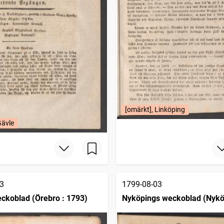
[omärkt], Linköping
Gävle
3
1799-08-03
ckoblad (Örebro : 1793)
Nyköpings weckoblad (Nykö
1786)