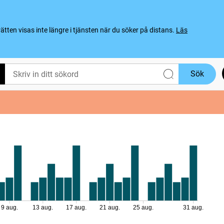
ten visas inte längre i tjänsten när du söker på distans.
Läs
Sök
9 aug.
13 aug.
17 aug.
21 aug.
25 aug.
31 aug.