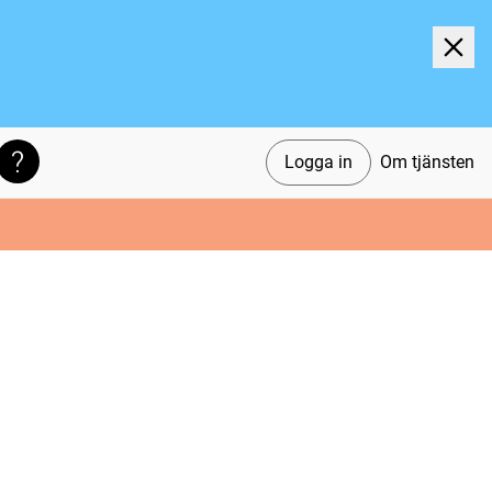
Logga in
Om tjänsten
Söktips