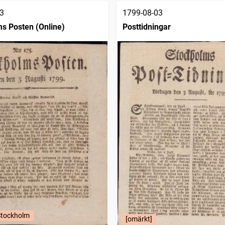
3
1799-08-03
s Posten (Online)
Posttidningar
Stockholm
[omärkt]