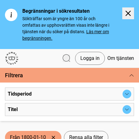
Begränsningar i sökresultaten
Sökträffar som är yngre än 100 år och
omfattas av upphovsrätten visas inte längre i
tjänsten när du söker på distans.
Läs mer om
begränsningen.
Logga in
Om tjänsten
Svenska tidningar
Filtrera
Tidsperiod
Titel
Från 1800-01-10
Rensa alla filter