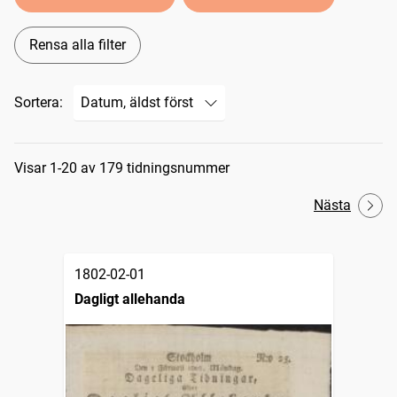
Rensa alla filter
Sortera:
Sökresultat
Visar 1-20 av 179 tidningsnummer
Nästa
1802-02-01
Dagligt allehanda