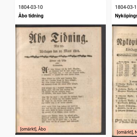
1804-03-10
1804-03-1
Åbo tidning
Nyköpings
1786)
[omärkt], Åbo
[omärkt], 