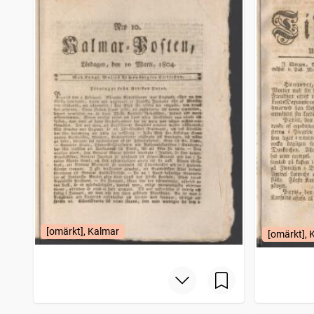
Gotlänningen
4 112
träffar
Nora stads och Bergslags tidning
4 043
träffar
Bohusläns tidning (1838)
3 985
träffar
Mariestads weckoblad (Mariestad : 1834)
3 917
träffar
[omärkt], Kalmar
[omärkt], 