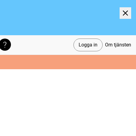
Logga in
Om tjänsten
Söktips