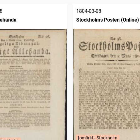
8
1804-03-08
llehanda
Stockholms Posten (Online)
[omärkt], Stockholm