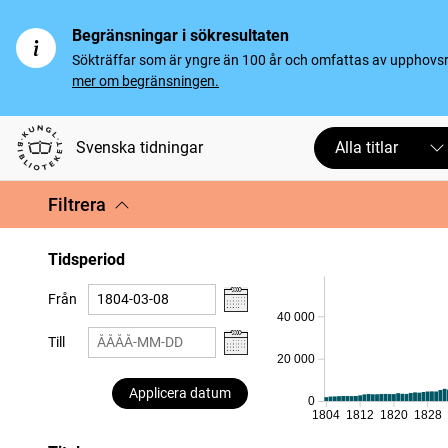
Begränsningar i sökresultaten
Sökträffar som är yngre än 100 år och omfattas av upphovsrät
mer om begränsningen.
Svenska tidningar
Alla titlar
Filtrera
Tidsperiod
Från
40 000
Till
20 000
Applicera datum
0
1804
1812
1820
1828