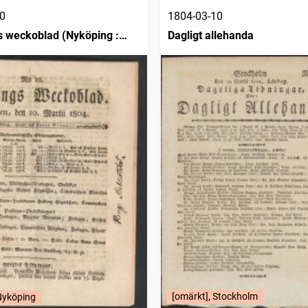
0
1804-03-10
 weckoblad (Nyköping :
Dagligt allehanda
[omärkt], Stockholm
Nyköping