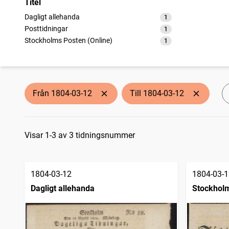
Titel
Dagligt allehanda
1
träffar
Posttidningar
1
träffar
Stockholms Posten (Online)
1
träffar
Från 1804-03-12
Till 1804-03-12
Sökresultat
Visar 1-3 av 3 tidningsnummer
1804-03-12
1804-03-1
Dagligt allehanda
Stockholm