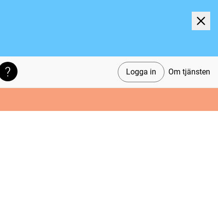
Logga in
Om tjänsten
Söktips