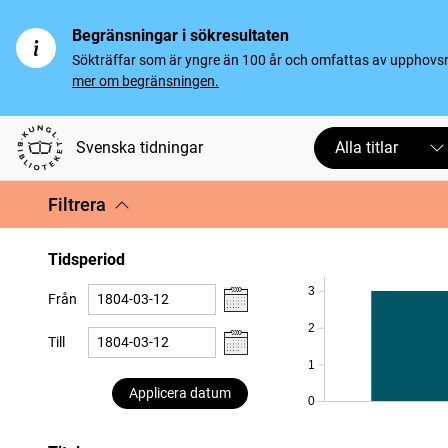
Begränsningar i sökresultaten
Sökträffar som är yngre än 100 år och omfattas av upphovsrät
mer om begränsningen.
Svenska tidningar
Alla titlar
Filtrera
Tidsperiod
3
Från
2
Till
1
Applicera datum
0