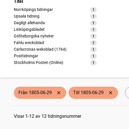
Titel
Norrköpings tidningar
1
träffar
Upsala tidning
1
träffar
Dagligt allehanda
1
träffar
Linköpingsbladet
1
träffar
Götheborgska nyheter
1
träffar
Fahlu weckoblad
1
träffar
Carlscronas wekoblad (1764)
1
träffar
Posttidningar
1
träffar
Stockholms Posten (Online)
1
träffar
Åbo tidning
1
träffar
Weckoblad för Gefleborgs län
1
träffar
Örebro weckoblad (Örebro : 1793)
1
träffar
Från 1805-06-29
Till 1805-06-29
Sökresultat
Visar 1-12 av 12 tidningsnummer