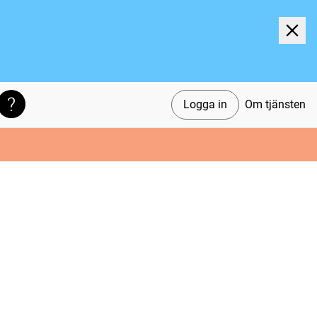
Logga in
Om tjänsten
Söktips