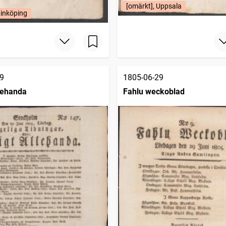
[omärkt], Uppsala
Linköping
9
1805-06-29
llehanda
Fahlu weckoblad