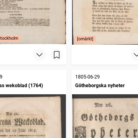
Stockholm
[omärkt]
9
1805-06-29
as wekoblad (1764)
Götheborgska nyheter