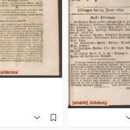
Karlskrona
[omärkt], Göteborg