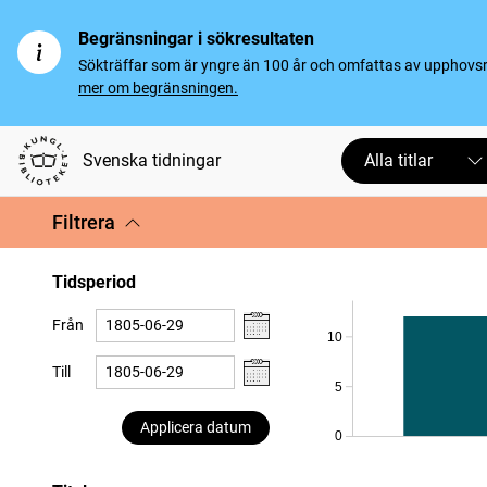
Begränsningar i sökresultaten
Sökträffar som är yngre än 100 år och omfattas av upphovsrät
mer om begränsningen.
Svenska tidningar
Alla titlar
Filtrera
Tidsperiod
Från
10
Till
5
Applicera datum
0