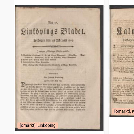
Gotlänningen
4 112
träffar
Nora stads och Bergslags tidning
4 043
träffar
Bohusläns tidning (1838)
3 985
träffar
Mariestads weckoblad (Mariestad : 1834)
3 917
träffar
[omärkt], 
[omärkt], Linköping