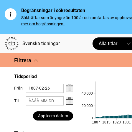
Begränsningar i sökresultaten
Sökträffar som är yngre än 100 år och omfattas av upphovsrät
mer om begränsningen.
Svenska tidningar
Alla titlar
Filtrera
Tidsperiod
Från
40 000
Till
20 000
Applicera datum
0
1807
1815
1823
1831