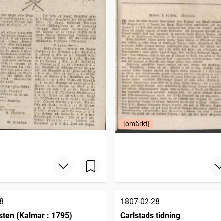
[omärkt]
8
1807-02-28
ten (Kalmar : 1795)
Carlstads tidning