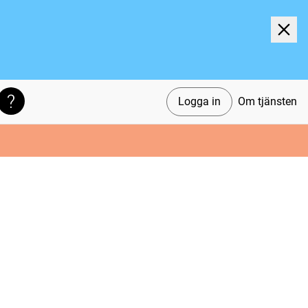
Logga in
Om tjänsten
Söktips