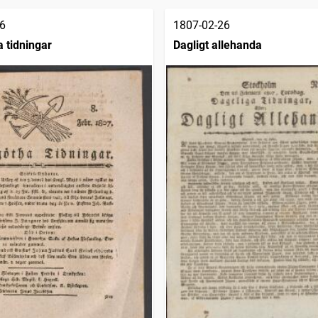
6
1807-02-26
 tidningar
Dagligt allehanda