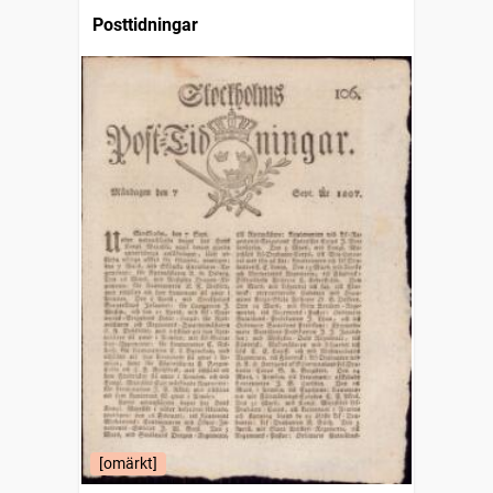
Posttidningar
[omärkt]