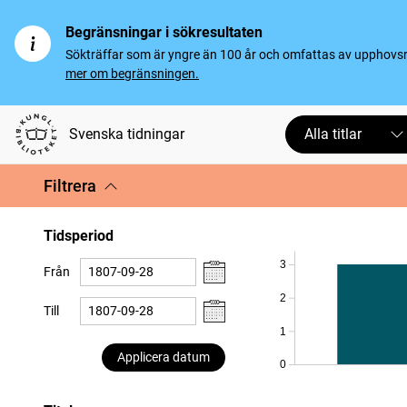
Begränsningar i sökresultaten
Sökträffar som är yngre än 100 år och omfattas av upphovsrät
mer om begränsningen.
Svenska tidningar
Alla titlar
Filtrera
Tidsperiod
3
Från
2
Till
1
Applicera datum
0