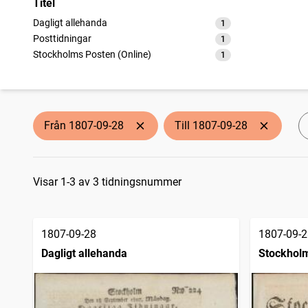
Titel
Dagligt allehanda
1
träffar
Posttidningar
1
träffar
Stockholms Posten (Online)
1
träffar
Från 1807-09-28
Till 1807-09-28
Sökresultat
Visar 1-3 av 3 tidningsnummer
1807-09-28
1807-09-2
Dagligt allehanda
Stockholm