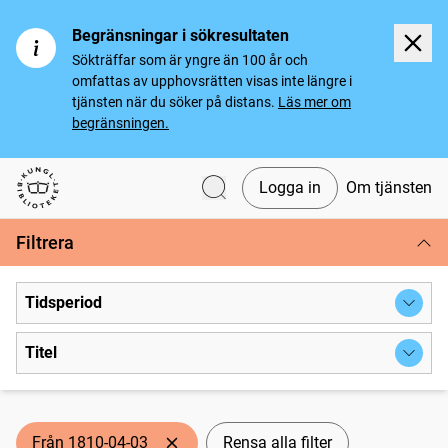
Begränsningar i sökresultaten
Sökträffar som är yngre än 100 år och
omfattas av upphovsrätten visas inte längre i
tjänsten när du söker på distans.
Läs mer om
begränsningen.
Logga in
Om tjänsten
Svenska tidningar
Filtrera
Tidsperiod
Titel
Från 1810-04-03
Rensa alla filter