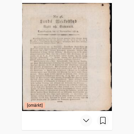
gammalt
[omärkt]