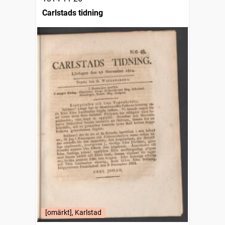
Carlstads tidning
[omärkt], Karlstad