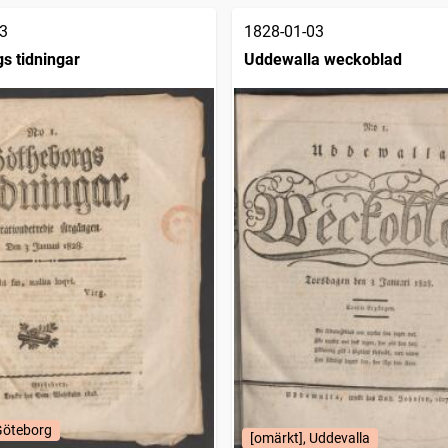
3
1828-01-03
s tidningar
Uddewalla weckoblad
Göteborg
[omärkt], Uddevalla