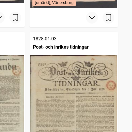
[omärkt], Vänersborg
1828-01-03
Post- och inrikes tidningar