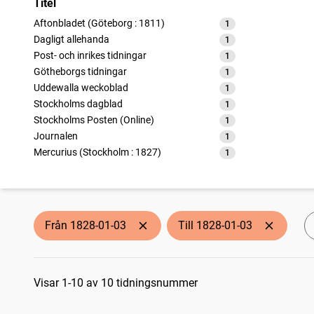
Titel
Aftonbladet (Göteborg : 1811)
1
träffar
Dagligt allehanda
1
träffar
Post- och inrikes tidningar
1
träffar
Götheborgs tidningar
1
träffar
Uddewalla weckoblad
1
träffar
Stockholms dagblad
1
träffar
Stockholms Posten (Online)
1
träffar
Journalen
1
träffar
Mercurius (Stockholm : 1827)
1
träffar
Wenersborgs tidning
1
träffar
Från 1828-01-03
Till 1828-01-03
Sökresultat
Visar 1-10 av 10 tidningsnummer