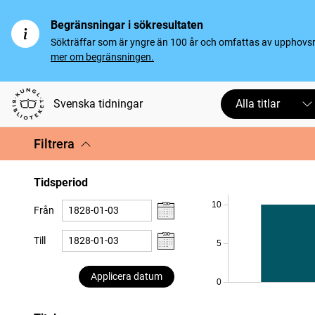
Begränsningar i sökresultaten
Sökträffar som är yngre än 100 år och omfattas av upphovsrät
mer om begränsningen.
Svenska tidningar
Alla titlar
Filtrera
Tidsperiod
10
Från
Till
5
Applicera datum
0