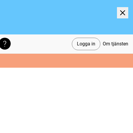
Logga in
Om tjänsten
Söktips