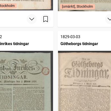
Stockholm
[omärkt], Stockholm
2
1829-03-03
inrikes tidningar
Götheborgs tidningar