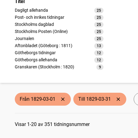
Titel
Dagligt allehanda
25
träffar
Post- och inrikes tidningar
25
träffar
Stockholms dagblad
25
träffar
Stockholms Posten (Online)
25
träffar
Journalen
25
träffar
Aftonbladet (Göteborg : 1811)
13
träffar
Götheborgs tidningar
12
träffar
Götheborgs allehanda
12
träffar
Granskaren (Stockholm : 1820)
9
träffar
Götheborgsposten (Göteborg : 1813)
9
träffar
Helsingborgsposten
9
träffar
Calmarbladet
8
träffar
Stockholms tidning
8
träffar
Från 1829-03-01
Till 1829-03-31
Argus, politisk, litterär och commerciell tidning
8
träffar
Norrköpings tidningar
8
träffar
Sökresultat
Linköpingsbladet
8
träffar
Carlscronas wekoblad (1764)
Visar 1-20 av 351 tidningsnummer
8
träffar
Upsala stads och länstidning
8
träffar
Calmar tidning
8