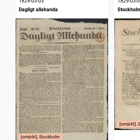
1829-03-03
1829-03-0
Dagligt allehanda
Stockholm
[omärkt], 
[omärkt], Stockholm