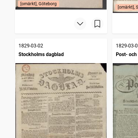
Wexjöbladet
[omärkt], Göteborg
4
träffar
[omärkt], 
Wenersborgs tidning
4
träffar
Tidning för stora Kopparbergs län
4
träffar
Örebro tidning (Örebro : 1806)
4
träffar
Mercurius (Stockholm : 1827)
1
träffar
1829-03-02
1829-03-0
Stockholms dagblad
Post- och 