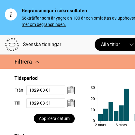
Begränsningar i sökresultaten
Sökträffar som är yngre än 100 år och omfattas av upphovsrät
mer om begränsningen.
Svenska tidningar
Alla titlar
Filtrera
Tidsperiod
30
Från
20
Till
10
Applicera datum
0
2 mars
6 mars