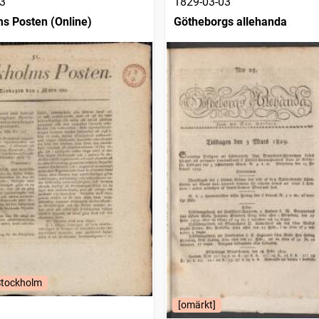
3
1829-03-03
s Posten (Online)
Götheborgs allehanda
Stockholm
[omärkt]