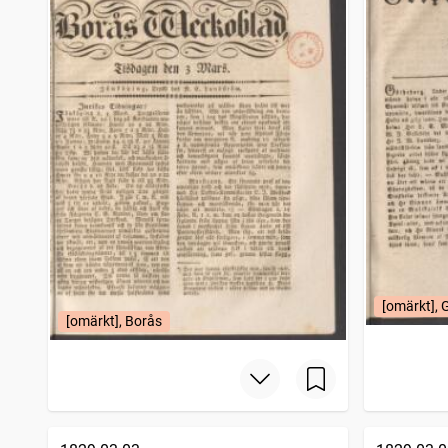
[omärkt], 
[omärkt], Borås