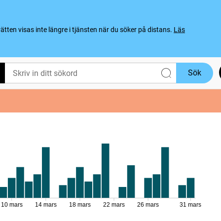
ten visas inte längre i tjänsten när du söker på distans.
Läs
Sök
10 mars
14 mars
18 mars
22 mars
26 mars
31 mars