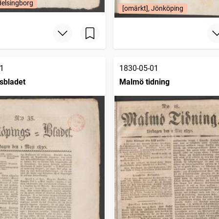
Helsingborg
[omärkt], Jönköping
1
1830-05-01
sbladet
Malmö tidning