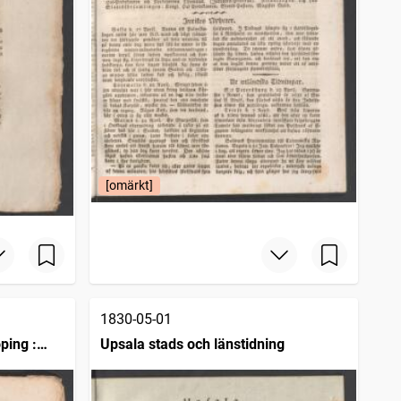
[omärkt]
1830-05-01
ping :
Upsala stads och länstidning