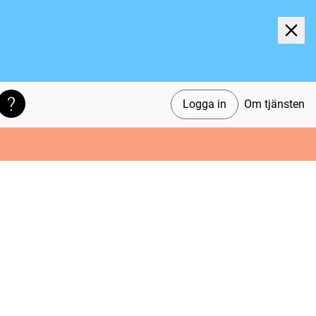
Logga in
Om tjänsten
Söktips