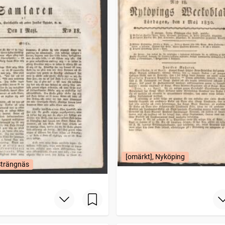
[omärkt], Nyköping
Strängnäs