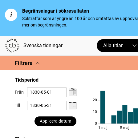
Begränsningar i sökresultaten
Sökträffar som är yngre än 100 år och omfattas av upphovsrät
mer om begränsningen.
Svenska tidningar
Alla titlar
Filtrera
Tidsperiod
Från
20
Till
10
Applicera datum
0
1 maj
5 maj