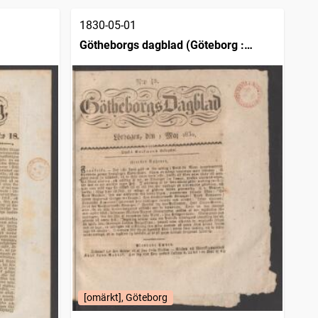
1830-05-01
Götheborgs dagblad (Göteborg :
1828)
[omärkt], Göteborg