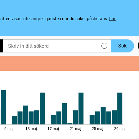
ten visas inte längre i tjänsten när du söker på distans.
Läs
Sök
9 maj
13 maj
17 maj
21 maj
25 maj
29 maj