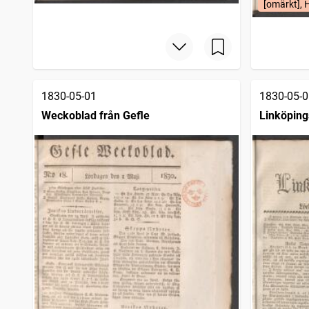
[omärkt], 
Wenersborgs tidning
4
träffar
Tidning för stora Kopparbergs län
4
träffar
Argus den IV
3
träffar
1830-05-01
1830-05-0
Weckoblad från Gefle
Linköping