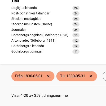
Titel
Dagligt allehanda
24
träffar
Post- och inrikes tidningar
24
träffar
Stockholms dagblad
24
träffar
Stockholms Posten (Online)
24
träffar
Journalen
24
träffar
Götheborgs dagblad (Göteborg : 1828)
13
träffar
Aftonbladet (Göteborg : 1811)
12
träffar
Götheborgs allehanda
12
träffar
Götheborgs tidningar
11
träffar
Calmarbladet
9
träffar
Argus, politisk, litterär och commerciell tidning
9
träffar
Norrköpings tidningar
9
träffar
Linköpingsbladet
9
träffar
Från 1830-05-01
Till 1830-05-31
Carlscronas wekoblad (1764)
9
träffar
Helsingborgsposten
9
träffar
Sökresultat
Upsala stads och länstidning
9
träffar
Calmar tidning
Visar 1-20 av 359 tidningsnummer
9
träffar
Stockholms tidning
8
träffar
Granskaren (Stockholm : 1820)
8